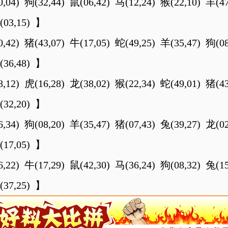
04) 狗(32,44) 鼠(06,42) 马(12,24) 猴(22,10) 羊(47
(03,15) 】
42) 猪(43,07) 牛(17,05) 蛇(49,25) 羊(35,47) 狗(08
(36,48) 】
12) 虎(16,28) 龙(38,02) 猴(22,34) 蛇(49,01) 猪(43
(32,20) 】
34) 狗(08,20) 羊(35,47) 猪(07,43) 兔(39,27) 龙(02
(17,05) 】
22) 牛(17,29) 鼠(42,30) 马(36,24) 狗(08,32) 兔(15
(37,25) 】