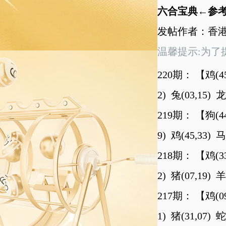
六合宝典←参考
发帖作者：香
温馨提示:为了
220期：
【鸡(45,
2) 兔(03,15) 龙
219期：
【狗(44,
9) 鸡(45,33) 马
218期：
【鸡(33,
2) 猪(07,19) 羊
217期：
【鸡(09,
1) 猪(31,07) 蛇