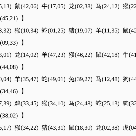
13) 鼠(42,06) 牛(17,05) 龙(02,38) 马(24,12) 猴(22
(45,21) 】
32) 猴(10,34) 蛇(01,25) 猪(19,07) 羊(11,35) 鼠(42
(09,33) 】
01) 龙(14,02) 羊(47,23) 猴(46,22) 鼠(42,18) 牛(41
(44,08) 】
04) 羊(35,47) 蛇(49,01) 兔(39,27) 马(12,48) 狗(44
(34,46) 】
39) 鸡(33,45) 猴(34,10) 马(24,48) 蛇(25,13) 狗(32
(38,02) 】
17) 猴(34,22) 猪(43,31) 鼠(18,30) 龙(02,38) 虎(04