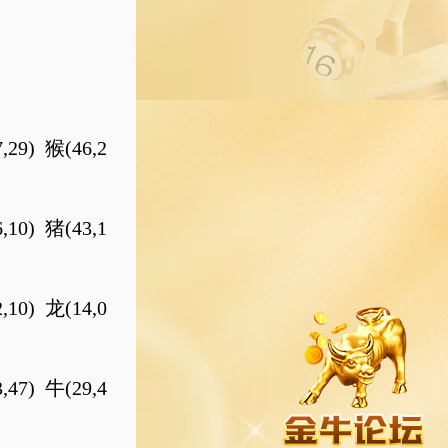
,29) 猴(46,2
,10) 猪(43,1
,10) 龙(14,0
,47) 牛(29,4