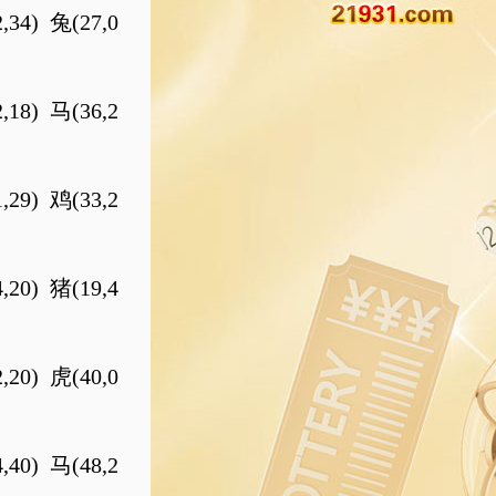
,34) 兔(27,0
,18) 马(36,2
,29) 鸡(33,2
,20) 猪(19,4
,20) 虎(40,0
,40) 马(48,2