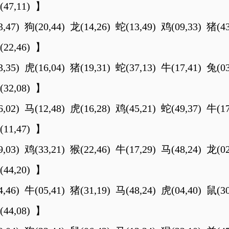
(47,11) 】
47) 狗(20,44) 龙(14,26) 蛇(13,49) 鸡(09,33) 猪(43
(22,46) 】
35) 虎(16,04) 猪(19,31) 蛇(37,13) 牛(17,41) 兔(03
(32,08) 】
02) 马(12,48) 虎(16,28) 鸡(45,21) 蛇(49,37) 牛(17
(11,47) 】
03) 鸡(33,21) 猴(22,46) 牛(17,29) 马(48,24) 龙(02
(44,20) 】
46) 牛(05,41) 猪(31,19) 马(48,24) 虎(04,40) 鼠(30
(44,08) 】