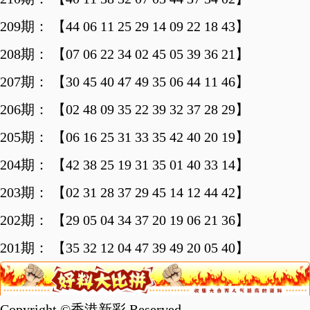
209期：
【44 06 11 25 29 14 09 22 18 43】
208期：
【07 06 22 34 02 45 05 39 36 21】
207期：
【30 45 40 47 49 35 06 44 11 46】
206期：
【02 48 09 35 22 39 32 37 28 29】
205期：
【06 16 25 31 33 35 42 40 20 19】
204期：
【42 38 25 19 31 35 01 40 33 14】
203期：
【02 31 28 37 29 45 14 12 44 42】
202期：
【29 05 04 34 37 20 19 06 21 36】
201期：
【35 32 12 04 47 39 49 20 05 40】
Copyright ©香港新彩 Reserved