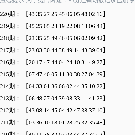
温馨提示:为了提高网速，部分连错期数记录已删除
220期：
【43 35 27 25 45 06 05 48 02 16】
219期：
【45 25 05 23 19 22 08 13 06 43】
218期：
【23 35 25 49 46 05 06 02 09 42】
217期：
【23 03 30 44 38 49 14 43 39 04】
216期：
【20 17 47 44 04 24 10 31 49 27】
215期：
【07 47 40 05 11 30 38 27 04 39】
214期：
【04 33 01 36 06 02 44 35 10 22】
213期：
【06 48 27 04 39 08 33 11 41 23】
212期：
【43 08 14 45 04 42 47 38 37 10】
211期：
【03 36 10 18 01 28 25 32 35 48】
210期：
【40 11 38 32 07 03 44 37 34 02】